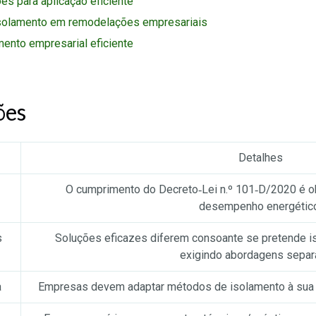
s para aplicação eficiente
isolamento em remodelações empresariais
mento empresarial eficiente
ões
Detalhes
O cumprimento do Decreto‑Lei n.º 101‑D/2020 é obr
desempenho energétic
s
Soluções eficazes diferem consoante se pretende is
exigindo abordagens separ
a
Empresas devem adaptar métodos de isolamento à sua 