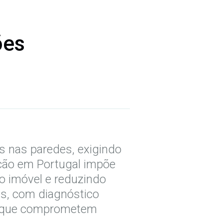
ões
is nas paredes, exigindo
lação em Portugal impõe
 o imóvel e reduzindo
as, com diagnóstico
ns que comprometem