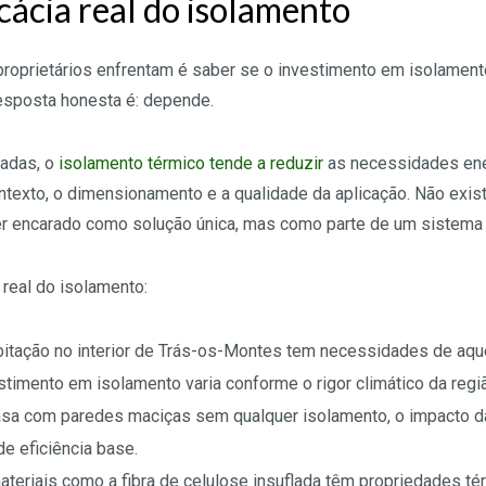
cácia real do isolamento
oprietários enfrentam é saber se o investimento em isolamento v
resposta honesta é: depende.
cadas, o
isolamento térmico tende a reduzir
as necessidades ener
texto, o dimensionamento e a qualidade da aplicação. Não exist
er encarado como solução única, mas como parte de um sistema i
real do isolamento:
itação no interior de Trás-os-Montes tem necessidades de aqu
stimento em isolamento varia conforme o rigor climático da regi
sa com paredes maciças sem qualquer isolamento, o impacto da
e eficiência base.
teriais como a fibra de celulose insuflada têm propriedades t