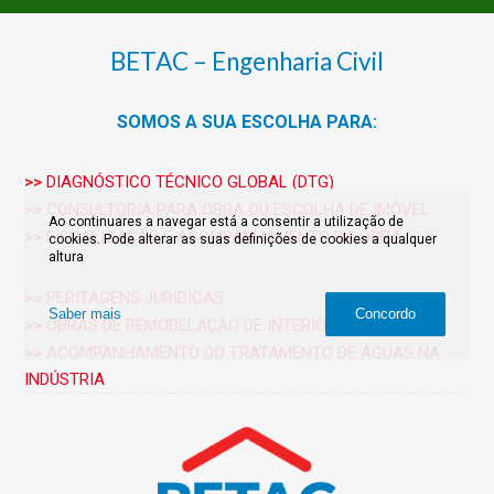
BETAC – Engenharia Civil
SOMOS A SUA ESCOLHA PARA:
>>
DIAGNÓSTICO TÉCNICO GLOBAL (DTG)
>>
CONSULTORIA PARA OBRA OU ESCOLHA DE IMÓVEL
Ao continuares a navegar está a consentir a utilização de
>>
FISCALIZAÇÃO E ACOMPANHAMENTO DA OBRA
cookies. Pode alterar as suas definições de cookies a qualquer
altura
>>
PERITAGENS JURÍDICAS
Saber mais
Concordo
>>
OBRAS DE REMODELAÇÃO DE INTERIORES
>>
ACOMPANHAMENTO DO TRATAMENTO DE ÁGUAS NA
INDÚSTRIA