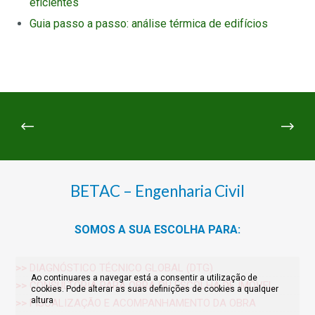
eficientes
Guia passo a passo: análise térmica de edifícios
BETAC – Engenharia Civil
SOMOS A SUA ESCOLHA PARA:
>>
DIAGNÓSTICO TÉCNICO GLOBAL (DTG)
Ao continuares a navegar está a consentir a utilização de
>>
CONSULTORIA PARA OBRA OU ESCOLHA DE IMÓVEL
cookies. Pode alterar as suas definições de cookies a qualquer
altura
>>
FISCALIZAÇÃO E ACOMPANHAMENTO DA OBRA