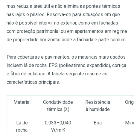
mas reduz a área útil e não elimina as pontes térmicas
nas lajes e pilares. Reserva-se para situações em que
não é possível intervir no exterior, como em fachadas
com proteção patrimonial ou em apartamentos em regime
de propriedade horizontal onde a fachada é parte comum.
Para coberturas e pavimentos, os materiais mais usados
incluem lã de rocha, EPS (poliestireno expandido), cortiça
e fibra de celulose. A tabela seguinte resume as
características principais:
Material
Condutividade
Resistência
Ori
térmica (λ)
à humidade
Lã de
0,033–0,040
Boa
Mine
rocha
W/m·K