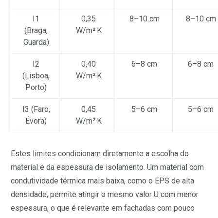
I1
0,35
8–10 cm
8–10 cm
(Braga,
W/m²·K
Guarda)
I2
0,40
6–8 cm
6–8 cm
(Lisboa,
W/m²·K
Porto)
I3 (Faro,
0,45
5–6 cm
5–6 cm
Évora)
W/m²·K
Estes limites condicionam diretamente a escolha do
material e da espessura de isolamento. Um material com
condutividade térmica mais baixa, como o EPS de alta
densidade, permite atingir o mesmo valor U com menor
espessura, o que é relevante em fachadas com pouco