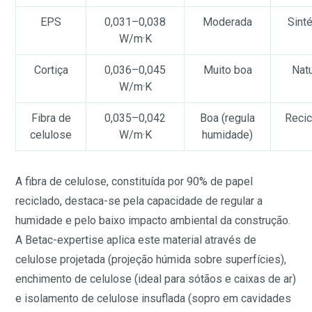
EPS
0,031–0,038
Moderada
Sinté
W/m·K
Cortiça
0,036–0,045
Muito boa
Natu
W/m·K
Fibra de
0,035–0,042
Boa (regula
Recic
celulose
W/m·K
humidade)
A fibra de celulose, constituída por 90% de papel
reciclado, destaca-se pela capacidade de regular a
humidade e pelo baixo impacto ambiental da construção.
A Betac-expertise aplica este material através de
celulose projetada (projeção húmida sobre superfícies),
enchimento de celulose (ideal para sótãos e caixas de ar)
e isolamento de celulose insuflada (sopro em cavidades