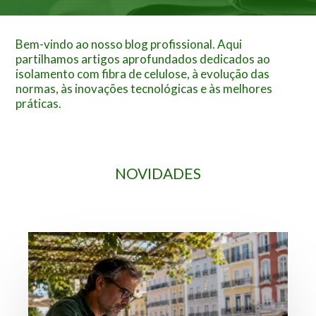
Bem-vindo ao nosso blog profissional. Aqui
partilhamos artigos aprofundados dedicados ao
isolamento com fibra de celulose, à evolução das
normas, às inovações tecnológicas e às melhores
práticas.
NOVIDADES
Alternativas
a
requalifica-
obras.pt
para