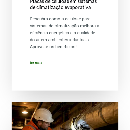
Placas de celulose em sistemas
de climatização evaporativa
Descubra como a celulose para
sistemas de climatização melhora a
eficiência energética e a qualidade
do ar em ambientes industriais.
Aproveite os benefícios!
ler mais
Impacto
do
isolamento
na