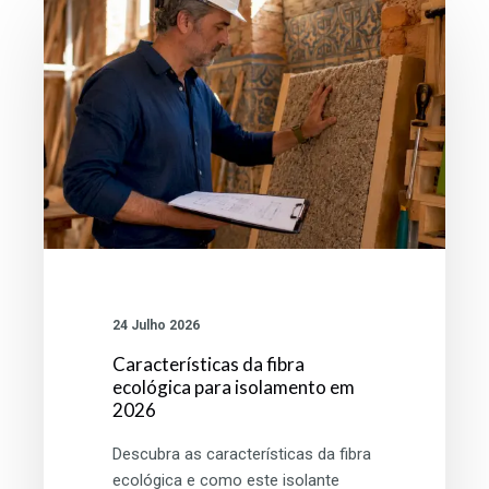
fibra
ecológica
para
isolamento
em
2026
24 Julho 2026
Características da fibra
ecológica para isolamento em
2026
Descubra as características da fibra
ecológica e como este isolante