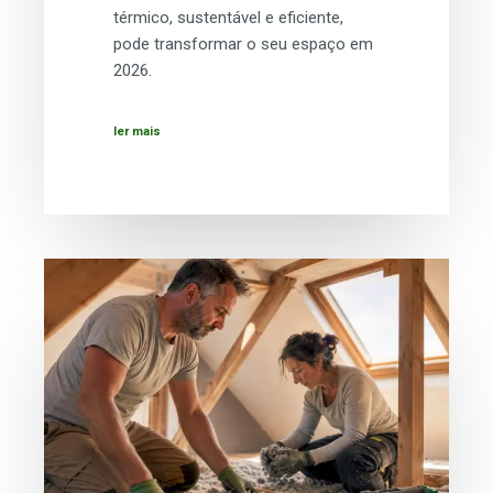
térmico, sustentável e eficiente,
pode transformar o seu espaço em
2026.
ler mais
Sugestões
para
melhorar
o
conforto
em
sótão
em
2026