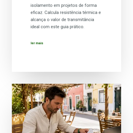
isolamento em projetos de forma
eficaz. Calcula resistência térmica e
alcança o valor de transmitância
ideal com este guia prático.
ler mais
O
que
influencia
a
performance
térmica
em