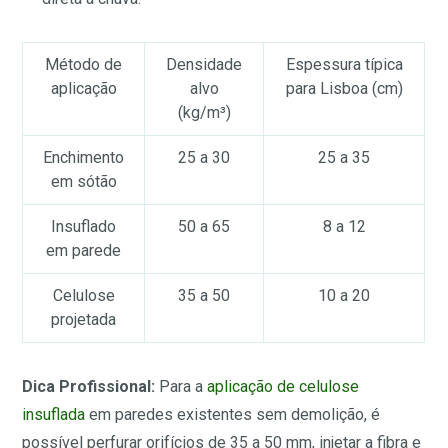
Método de
Densidade
Espessura típica
aplicação
alvo
para Lisboa (cm)
(kg/m³)
Enchimento
25 a 30
25 a 35
em sótão
Insuflado
50 a 65
8 a 12
em parede
Celulose
35 a 50
10 a 20
projetada
Dica Profissional:
Para a
aplicação de celulose
insuflada
em paredes existentes sem demolição, é
possível perfurar orifícios de 35 a 50 mm, injetar a fibra e