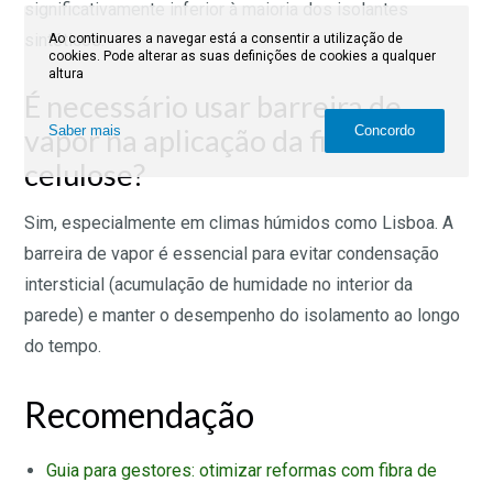
significativamente inferior à maioria dos isolantes
sintéticos.
Ao continuares a navegar está a consentir a utilização de
cookies. Pode alterar as suas definições de cookies a qualquer
altura
É necessário usar barreira de
vapor na aplicação da fibra de
Saber mais
Concordo
celulose?
Sim, especialmente em climas húmidos como Lisboa. A
barreira de vapor é essencial para evitar condensação
intersticial (acumulação de humidade no interior da
parede) e manter o desempenho do isolamento ao longo
do tempo.
Recomendação
Guia para gestores: otimizar reformas com fibra de