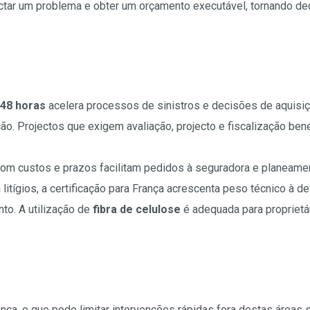
ctar um problema e obter um orçamento executável, tornando d
48 horas
acelera processos de sinistros e decisões de aquisiç
o. Projectos que exigem avaliação, projecto e fiscalização bene
com custos e prazos facilitam pedidos à seguradora e planeamen
a litígios, a certificação para França acrescenta peso técnico à 
o. A utilização de
fibra de celulose
é adequada para proprietá
nça, o que pode limitar intervenções rápidas fora destas áreas 